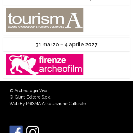
31 marzo – 4 aprile 2027
© Archeologia Viva
®
Giunti Editore S.p.a.
Web By
PRISMA Associazione Culturale