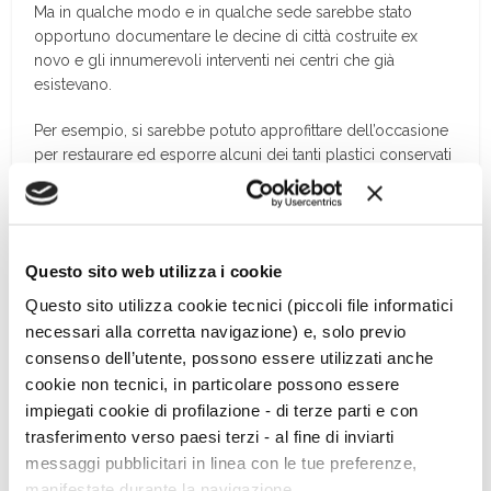
Ma in qualche modo e in qualche sede sarebbe stato
opportuno documentare le decine di città costruite ex
novo e gli innumerevoli interventi nei centri che già
esistevano.
Per esempio, si sarebbe potuto approfittare dell’occasione
per restaurare ed esporre alcuni dei tanti plastici conservati
nel Museo della Civiltà Romana, notevolissima struttura
didattica che da anni vive un’esistenza travagliata, e che
oltretutto è costituita in gran parte da materiali a suo tempo
esposti nell’ambito di un’altra grande manifestazione su
Questo sito web utilizza i cookie
Augusto, la mostra che nel 1937-38 celebrò il bimillenario
della nascita.
Questo sito utilizza cookie tecnici (piccoli file informatici
necessari alla corretta navigazione) e, solo previo
Sarebbe stato anche un modo di stabilire un nesso-
consenso dell’utente, possono essere utilizzati anche
confronto fra le due ricorrenze. Così non è stato, anche se
cookie non tecnici, in particolare possono essere
l’evento di allora e il clima in cui nacque sono stati ricordati
impiegati cookie di profilazione - di terze parti e con
in un convegno dell’Istituto Nazionale di Studi Romani. […]
trasferimento verso paesi terzi - al fine di inviarti
messaggi pubblicitari in linea con le tue preferenze,
manifestate durante la navigazione.