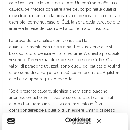
calcificazioni nella zona del cuore. Un confronto effettuato
dall’équipe medica con altre aree del corpo nelle quali si
rileva frequentemente la presenza di depositi di calcio – ad
esempio, come nel caso di Ötzi, la zona della carotide e le
arterie alla base del cranio – ha confermato il risultato.
La prova delle calcificazioni viene stabilita
quantitativamente con un sistema di misurazione che si
basa sulla loro densità e il loro volume. A questo proposito
vi sono differenze tra etnie, per sesso e per età. Per Ötzi i
valori di paragone utilizzati sono quelli dei caucasici (quindi
di persone di carnagione chiara), come definiti da Agatston,
che ha sviluppato questo metodo.
“Se è presente calcare, significa che vi sono placche
arteriosclerotiche. Se si trasferissero le calcificazioni sul
cuore di un uomo in vita, il valore misurato in Ötzi
corrisponderebbe a quello di un essere umano di sesso
maschile di ca. 45 anni di età,” così Patrizia Pernter spiega i
risultati delle analisi mediche sull’Uomo venuto dal
ghiaccio. E illustra anche cosa ciò avrebbe significato per la