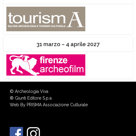
31 marzo – 4 aprile 2027
© Archeologia Viva
®
Giunti Editore S.p.a.
Web By
PRISMA Associazione Culturale