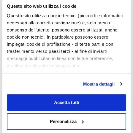
Questo sito web utilizza i cookie
Questo sito utilizza cookie tecnici (piccoli file informatici
necessari alla corretta navigazione) e, solo previo
consenso dell’utente, possono essere utilizzati anche
cookie non tecnici, in particolare possono essere
impiegati cookie di profilazione - di terze parti e con
trasferimento verso paesi terzi - al fine di inviarti
Confronto dei modelli 3D degli encefali di bradipo gigante
messaggi pubblicitari in linea con le tue preferenze,
(sinistra) e di bradipo attuale.
manifestate durante la navigazione.
Per maggiori dettagli sul trattamento dei tuoi dati
“Il bradipo pleistocenico – continua Iurino – possedeva
personali durante la navigazione, e per modificare le tue
labbra semi-prensili con le quali selezionava e afferrava la
Mostra dettagli
scelte privacy sui cookie, ti invitiamo a prendere visione
vegetazione, visto che gli arti anteriori erano dotati di
dell’
informativa cookie
.
unghie talmente grandi da non permettere di afferrare il
Chiudendo il banner tramite la “X” prosegui la
Accetta tutti
cibo, ma che probabilmente si prestavano meglio allo
navigazione senza alcuna profilazione e con installazione
scavo”.
dei soli cookie tecnici. Selezionando “Accetta tutti” presti
Personalizza
Questo curioso gruppo di mammiferi è stato oggetto di
il tuo consenso alla profilazione che potrai revocare in
attenzione dei più grandi naturalisti di tutti i tempi, da
ogni momento
Revoca