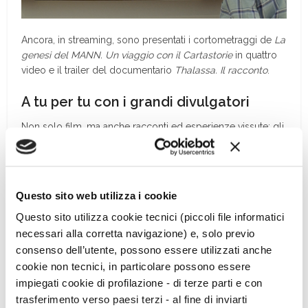
Ancora, in streaming, sono presentati i cortometraggi de
La
genesi del MANN. Un viaggio con il Cartastorie
in quattro
video e il trailer del documentario
Thalassa. Il racconto
.
A tu per tu con i grandi divulgatori
Non solo film, ma anche racconti ed esperienze vissute: gli
spettatori virtuali hanno l’opportunità di conoscere da vicino
i grandi nomi della ricerca e divulgazione archeologica
con interviste a
Patrizia Piacentini
egittologa, direttrice
della Missione di scavo ad Assuan,
Pierfrancesco Callieri
Questo sito web utilizza i cookie
direttore degli scavi italiani a Persepoli,
Giuliano Volpe
Questo sito utilizza cookie tecnici (piccoli file informatici
archeologo e scrittore,
Syusy Blady
attrice e conduttrice
televisiva.
necessari alla corretta navigazione) e, solo previo
consenso dell’utente, possono essere utilizzati anche
Il Direttore del MANN: «in questo
cookie non tecnici, in particolare possono essere
momento è ancora più importante
impiegati cookie di profilazione - di terze parti e con
trasferimento verso paesi terzi - al fine di inviarti
questo tipo di offerta culturale»