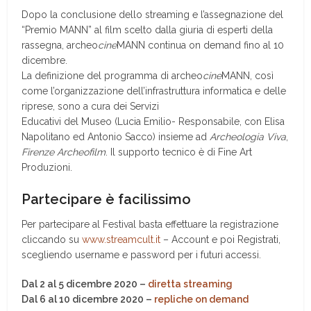
Dopo la conclusione dello streaming e l’assegnazione del
“Premio MANN” al film scelto dalla giuria di esperti della
rassegna, archeo
cine
MANN continua on demand fino al 10
dicembre.
La definizione del programma di archeo
cine
MANN, così
come l’organizzazione dell’infrastruttura informatica e delle
riprese, sono a cura dei Servizi
Educativi del Museo (Lucia Emilio- Responsabile, con Elisa
Napolitano ed Antonio Sacco) insieme ad
Archeologia Viva
,
Firenze Archeofilm
. Il supporto tecnico è di Fine Art
Produzioni.
Partecipare è facilissimo
Per partecipare al Festival basta effettuare la registrazione
cliccando su
www.streamcult.it
– Account e poi Registrati,
scegliendo username e password per i futuri accessi.
Dal 2 al 5 dicembre 2020 –
diretta streaming
Dal 6 al 10 dicembre 2020 –
repliche on demand