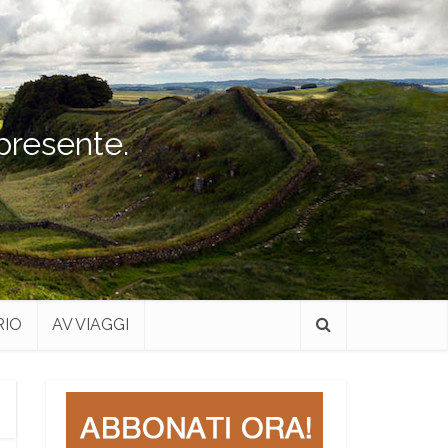
 presente.
RIO
AV VIAGGI