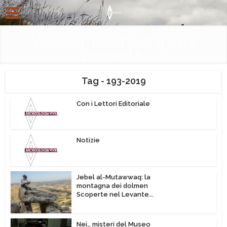
Vivere il passato. Capire il
presente.
Tag - 193-2019
Con i Lettori Editoriale
Notizie
Jebel al-Mutawwaq: la
montagna dei dolmen
Scoperte nel Levante...
Nei… misteri del Museo