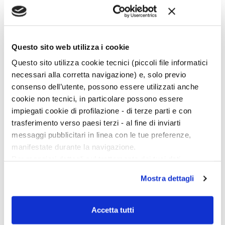
Questo sito web utilizza i cookie
Ciclo di conferenze
Questo sito utilizza cookie tecnici (piccoli file informatici
necessari alla corretta navigazione) e, solo previo
consenso dell’utente, possono essere utilizzati anche
cookie non tecnici, in particolare possono essere
impiegati cookie di profilazione - di terze parti e con
trasferimento verso paesi terzi - al fine di inviarti
messaggi pubblicitari in linea con le tue preferenze,
manifestate durante la navigazione.
Per maggiori dettagli sul trattamento dei tuoi dati
personali durante la navigazione, e per modificare le tue
Mostra dettagli
scelte privacy sui cookie, ti invitiamo a prendere visione
dell’
informativa cookie
.
Chiudendo il banner tramite la “X” prosegui la
Accetta tutti
navigazione senza alcuna profilazione e con installazione