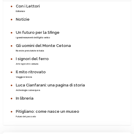
Con i Lettori
Editoriale
Notizie
Un futuro per la Sfinge
I grandi monumenti dell'Egitto antico
Gli uomini del Monte Cetona
Ricerche preistoriche in Italia
I signori del ferro
Arte rupestre camuna
Il mito ritrovato
Viaggio in Grecia
Luca Cianfarani: una pagina di storia
Archeologia subacquea
In libreria
Pitigliano: come nasce un museo
Futuro del passato