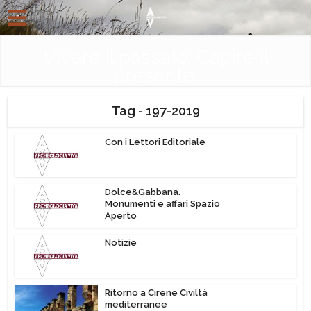
Vivere il passato. Capire il
presente.
Tag - 197-2019
Con i Lettori Editoriale
Dolce&Gabbana.
Monumenti e affari Spazio
Aperto
Notizie
Ritorno a Cirene Civiltà
mediterranee