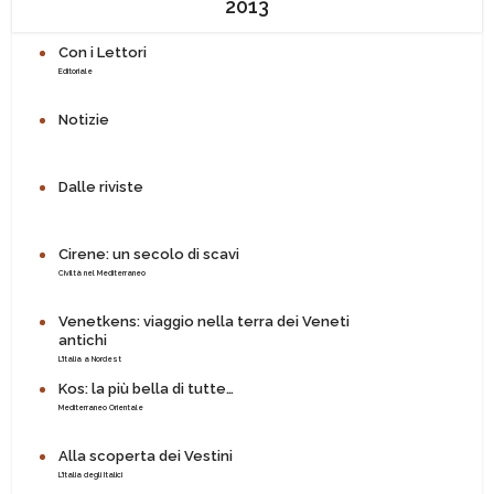
2013
Con i Lettori
Editoriale
Notizie
Dalle riviste
Cirene: un secolo di scavi
Civiltà nel Mediterraneo
Venetkens: viaggio nella terra dei Veneti
antichi
L'Italia a Nordest
Kos: la più bella di tutte…
Mediterraneo Orientale
Alla scoperta dei Vestini
L'Italia degli Italici