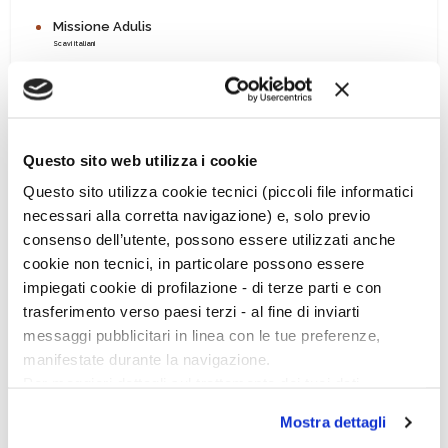
Missione Adulis
Scavi italiani
Con gli “AUV” nel mare antico della Toscana
Scienze per l'archeologia
Incontro con Fabrizio Paolucci
Questo sito web utilizza i cookie
La voce della storia
Questo sito utilizza cookie tecnici (piccoli file informatici
In libreria
necessari alla corretta navigazione) e, solo previo
consenso dell’utente, possono essere utilizzati anche
cookie non tecnici, in particolare possono essere
impiegati cookie di profilazione - di terze parti e con
Acquista
trasferimento verso paesi terzi - al fine di inviarti
messaggi pubblicitari in linea con le tue preferenze,
manifestate durante la navigazione.
Per maggiori dettagli sul trattamento dei tuoi dati
personali durante la navigazione, e per modificare le tue
Mostra dettagli
scelte privacy sui cookie, ti invitiamo a prendere visione