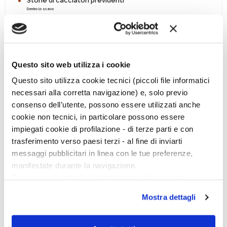
Storie di cacciatori previdenti
Dentro lo scavo
In libreria
Questo sito web utilizza i cookie
Questo sito utilizza cookie tecnici (piccoli file informatici
necessari alla corretta navigazione) e, solo previo
consenso dell’utente, possono essere utilizzati anche
cookie non tecnici, in particolare possono essere
Ciclo di conferenze
impiegati cookie di profilazione - di terze parti e con
trasferimento verso paesi terzi - al fine di inviarti
messaggi pubblicitari in linea con le tue preferenze,
manifestate durante la navigazione.
Per maggiori dettagli sul trattamento dei tuoi dati
personali durante la navigazione, e per modificare le tue
Mostra dettagli
scelte privacy sui cookie, ti invitiamo a prendere visione
dell’
informativa cookie
.
Chiudendo il banner tramite la “X” prosegui la