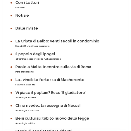
Con i Lettori
Editoriale
Notizie
Dalle riviste
La Cripta di Balbo: venti secoli in condominio
Roma 2000. Una città un monumento
Il popolo degli ipogei
Straordinarie scoperte nella Puglia preistorica
Paolo a Malta: incontro sulla via di Roma
Primo cristianesimo
La… vincibile fortezza di Macheronte
Futuro del passato
Vi piace il peplum? Ecco ‘Il gladiatore’
Archeologia e cinema
Chi si rivede… la rassegna di Naxos!
Archeologia subacquea
Beni culturali: l’abito nuovo della legge
Archeologia e diritto