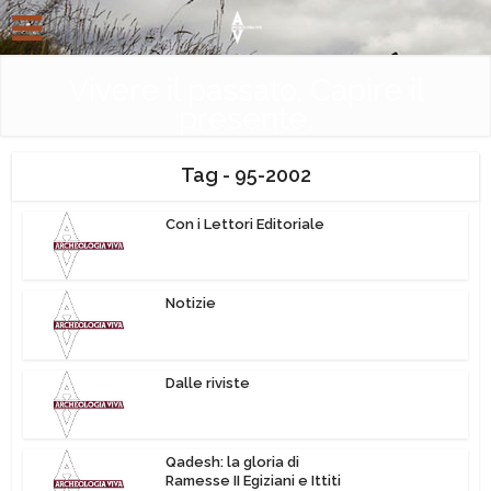
Vivere il passato. Capire il
presente.
Tag - 95-2002
Con i Lettori Editoriale
Notizie
Dalle riviste
Qadesh: la gloria di
Ramesse II Egiziani e Ittiti