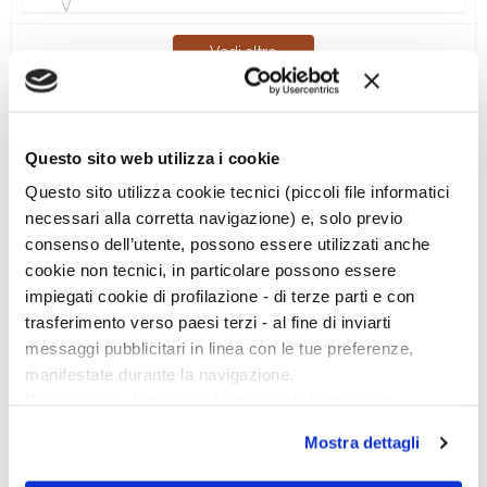
Vedi altro
Questo sito web utilizza i cookie
Questo sito utilizza cookie tecnici (piccoli file informatici
necessari alla corretta navigazione) e, solo previo
Ciclo di conferenze
consenso dell’utente, possono essere utilizzati anche
cookie non tecnici, in particolare possono essere
impiegati cookie di profilazione - di terze parti e con
trasferimento verso paesi terzi - al fine di inviarti
messaggi pubblicitari in linea con le tue preferenze,
manifestate durante la navigazione.
Per maggiori dettagli sul trattamento dei tuoi dati
personali durante la navigazione, e per modificare le tue
Mostra dettagli
scelte privacy sui cookie, ti invitiamo a prendere visione
dell’
informativa cookie
.