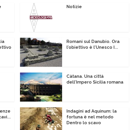
e
Notizie
ia
Romani sul Danubio. Ora
ettivo
l’obiettivo è l’Unesco I...
Càtana. Una città
dell’Impero Sicilia romana
venze
Indagini ad Aquinum: la
avi...
fortuna è nel metodo
Dentro lo scavo