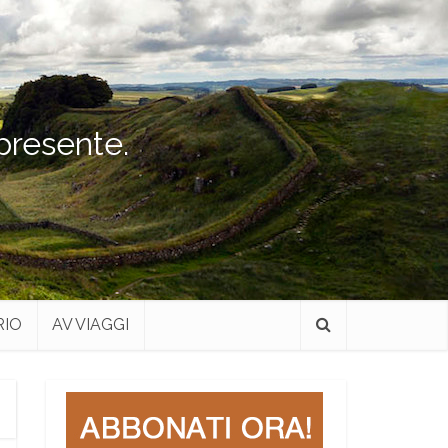
 presente.
RIO
AV VIAGGI