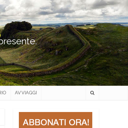
 presente.
RIO
AV VIAGGI