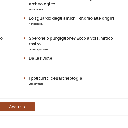
archeologico
Mondo romano
Lo sguardo degli antichi. Ritorno alle origini
A proposito di...
ro
Sperone o pungiglione? Ecco a voi il mitico
rostro
Archeologia navale
Dalle riviste
I policlinici dell’archeologia
Vulpis in fundo
Acquista