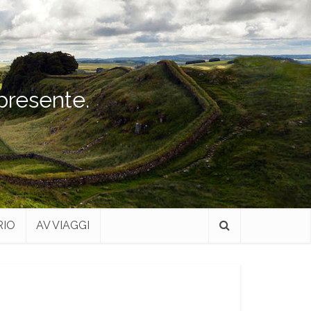
 presente.
RIO
AV VIAGGI