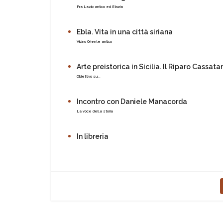
Fra Lazio antico ed Etruria
Ebla. Vita in una città siriana
Vicino Oriente antico
Arte preistorica in Sicilia. Il Riparo Cassata
Obiettivo su...
Incontro con Daniele Manacorda
La voce della storia
In libreria