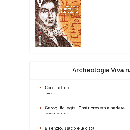
Archeologia Viva n
Con i Lettori
Editoriale
Geroglifici egizi. Così ripresero a parlare
La riscoperta dell'Egitto
Bisenzio. Il lago e la città