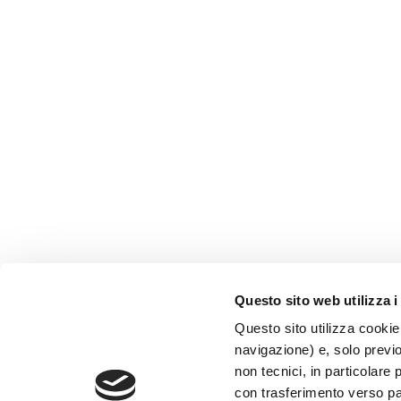
Questo sito web utilizza i
Questo sito utilizza cookie 
navigazione) e, solo previ
© Archeologia Viva
non tecnici, in particolare 
®
Giunti Editore S.p.a.
con trasferimento verso paes
Web By
PRISMA Associazione Culturale